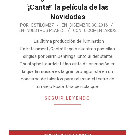
‘¡Canta!’ la película de las
Navidades
2016-
POR:
ESTILOM27
EN:
DICIEMBRE 30, 2016
EN:
NUESTROS PLANES
CON:
0 COMENTARIOS
12-
30
La última producción de llumination
Entretainment ¡Canta! llega a nuestras pantallas
dirigida por Garth Jennings junto al debutante
Christophe Lourdelet. Una cinta de animación en
la que la música es la gran protagonista en un
concurso de talentos para relanzar el teatro de
un viejo koala. Una película que
SEGUIR LEYENDO