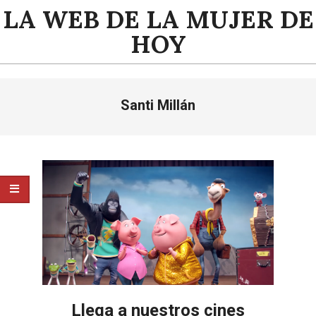
Saltar
LA WEB DE LA MUJER DE
al
HOY
contenido
Menú
Santi Millán
de
navegación
principal
Llega a nuestros cines