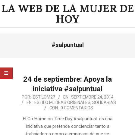
Saltar
LA WEB DE LA MUJER DE
al
HOY
contenido
Menú
#salpuntual
de
navegación
principal
24 de septiembre: Apoya la
iniciativa #salpuntual
2014-
POR:
ESTILOM27
EN:
SEPTIEMBRE 24, 2014
EN:
ESTILO M
,
IDEAS ORIGINALES
,
SOLIDARIAS
09-
CON:
0 COMENTARIOS
24
El Go Home on Time Day #salpuntual es una
iniciativa que pretende concienciar tanto a
trabajadores como a empresas de que se