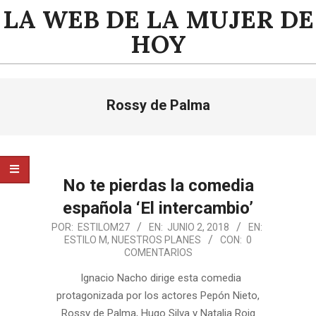
Saltar
LA WEB DE LA MUJER DE
al
HOY
contenido
Menú
Rossy de Palma
de
navegación
principal
No te pierdas la comedia
española ‘El intercambio’
2018-
POR:
ESTILOM27
EN:
JUNIO 2, 2018
EN:
ESTILO M
,
NUESTROS PLANES
CON:
0
06-
COMENTARIOS
02
Ignacio Nacho dirige esta comedia
protagonizada por los actores Pepón Nieto,
Rossy de Palma, Hugo Silva y Natalia Roig