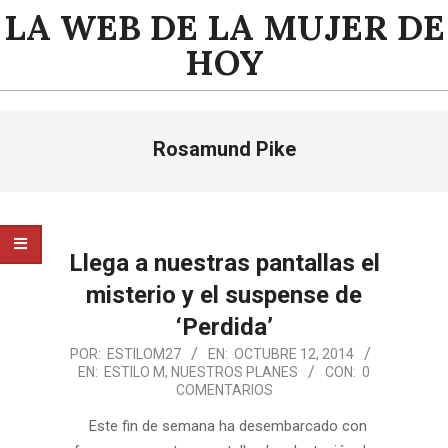
Saltar
LA WEB DE LA MUJER DE
al
HOY
contenido
Menú
Rosamund Pike
de
navegación
principal
Llega a nuestras pantallas el
misterio y el suspense de
‘Perdida’
2014-
POR:
ESTILOM27
EN:
OCTUBRE 12, 2014
EN:
ESTILO M
,
NUESTROS PLANES
CON:
0
10-
COMENTARIOS
12
Este fin de semana ha desembarcado con