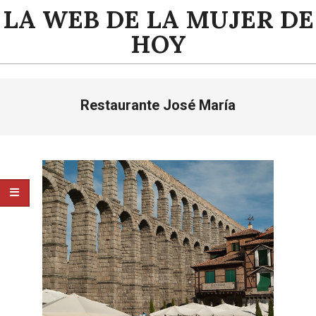
Saltar
LA WEB DE LA MUJER DE
al
HOY
contenido
Menú
Restaurante José María
de
navegación
principal