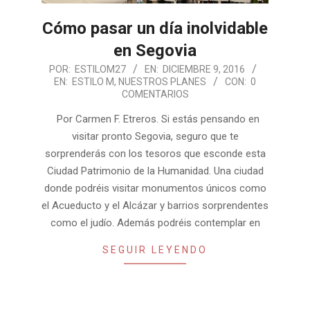
Cómo pasar un día inolvidable
en Segovia
2016-
POR:
ESTILOM27
EN:
DICIEMBRE 9, 2016
EN:
ESTILO M
,
NUESTROS PLANES
CON:
0
12-
COMENTARIOS
09
Por Carmen F. Etreros. Si estás pensando en
visitar pronto Segovia, seguro que te
sorprenderás con los tesoros que esconde esta
Ciudad Patrimonio de la Humanidad. Una ciudad
donde podréis visitar monumentos únicos como
el Acueducto y el Alcázar y barrios sorprendentes
como el judío. Además podréis contemplar en
SEGUIR LEYENDO