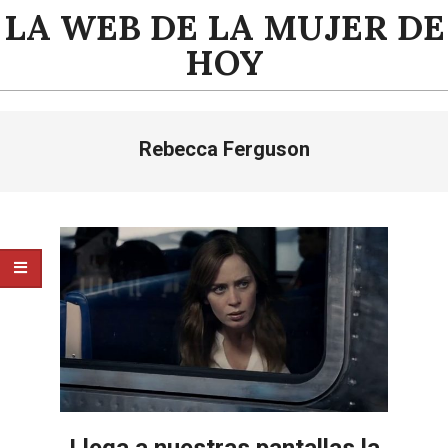
Saltar
LA WEB DE LA MUJER DE
al
HOY
contenido
Menú
Rebecca Ferguson
de
navegación
principal
Llega a nuestras pantallas la