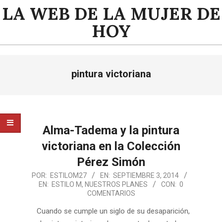
Saltar
LA WEB DE LA MUJER DE
al
HOY
contenido
Menú
pintura victoriana
de
navegación
principal
Alma-Tadema y la pintura
victoriana en la Colección
Pérez Simón
2014-
POR:
ESTILOM27
EN:
SEPTIEMBRE 3, 2014
EN:
ESTILO M
,
NUESTROS PLANES
CON:
0
09-
COMENTARIOS
03
Cuando se cumple un siglo de su desaparición,