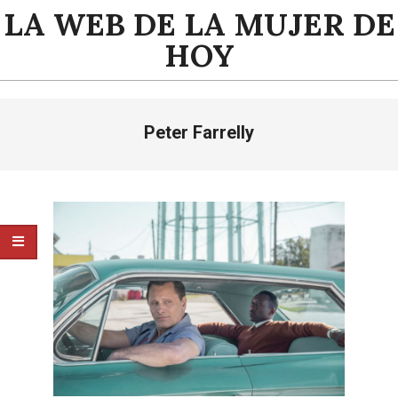
Saltar
LA WEB DE LA MUJER DE
al
HOY
contenido
Menú
Peter Farrelly
de
navegación
principal