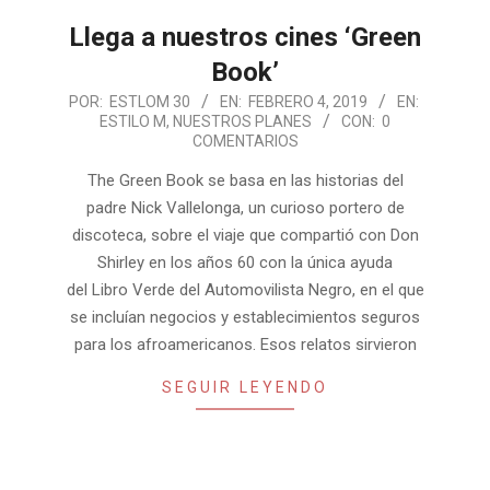
Llega a nuestros cines ‘Green
Book’
2019-
POR:
ESTLOM 30
EN:
FEBRERO 4, 2019
EN:
ESTILO M
,
NUESTROS PLANES
CON:
0
02-
COMENTARIOS
04
The Green Book se basa en las historias del
padre Nick Vallelonga, un curioso portero de
discoteca, sobre el viaje que compartió con Don
Shirley en los años 60 con la única ayuda
del Libro Verde del Automovilista Negro, en el que
se incluían negocios y establecimientos seguros
para los afroamericanos. Esos relatos sirvieron
SEGUIR LEYENDO