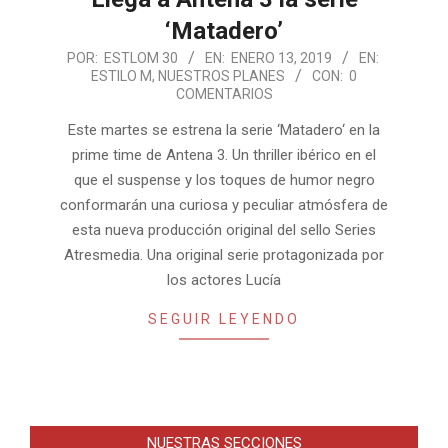
‘Matadero’
2019-
POR:
ESTLOM 30
EN:
ENERO 13, 2019
EN:
ESTILO M
,
NUESTROS PLANES
CON:
0
01-
COMENTARIOS
13
Este martes se estrena la serie ‘Matadero‘ en la
prime time de Antena 3. Un thriller ibérico en el
que el suspense y los toques de humor negro
conformarán una curiosa y peculiar atmósfera de
esta nueva producción original del sello Series
Atresmedia. Una original serie protagonizada por
los actores Lucía
SEGUIR LEYENDO
NUESTRAS SECCIONES