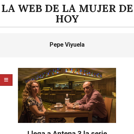
Saltar
LA WEB DE LA MUJER DE
al
HOY
contenido
Menú
Pepe Viyuela
de
navegación
principal
Llega a Antena 3 la serie