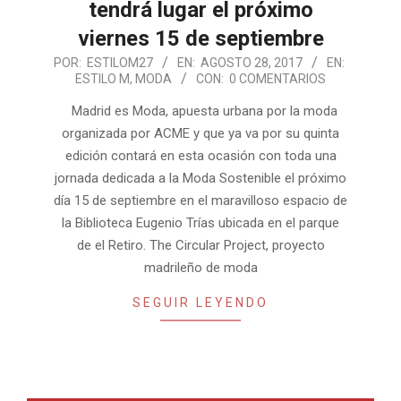
tendrá lugar el próximo
viernes 15 de septiembre
2017-
POR:
ESTILOM27
EN:
AGOSTO 28, 2017
EN:
ESTILO M
,
MODA
CON:
0 COMENTARIOS
08-
28
Madrid es Moda, apuesta urbana por la moda
organizada por ACME y que ya va por su quinta
edición contará en esta ocasión con toda una
jornada dedicada a la Moda Sostenible el próximo
día 15 de septiembre en el maravilloso espacio de
la Biblioteca Eugenio Trías ubicada en el parque
de el Retiro. The Circular Project, proyecto
madrileño de moda
SEGUIR LEYENDO