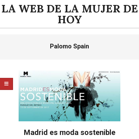
Saltar
LA WEB DE LA MUJER DE
al
HOY
contenido
Menú
Palomo Spain
de
navegación
principal
Madrid es moda sostenible