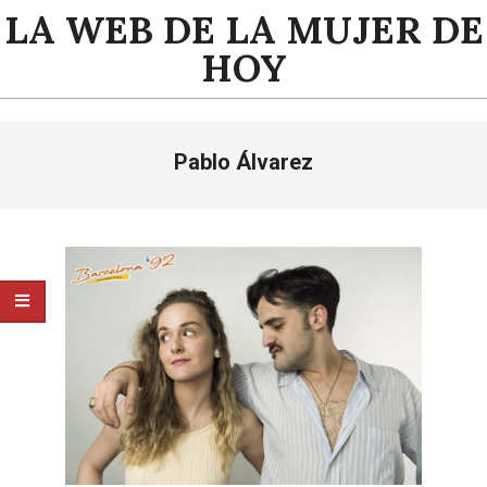
Saltar
LA WEB DE LA MUJER DE
al
HOY
contenido
Menú
Pablo Álvarez
de
navegación
principal