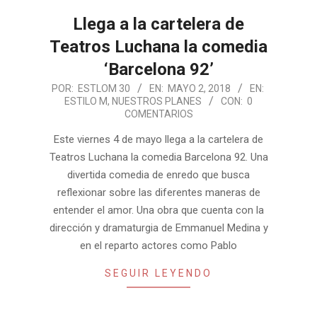
Llega a la cartelera de
Teatros Luchana la comedia
‘Barcelona 92’
2018-
POR:
ESTLOM 30
EN:
MAYO 2, 2018
EN:
ESTILO M
,
NUESTROS PLANES
CON:
0
05-
COMENTARIOS
02
Este viernes 4 de mayo llega a la cartelera de
Teatros Luchana la comedia Barcelona 92. Una
divertida comedia de enredo que busca
reflexionar sobre las diferentes maneras de
entender el amor. Una obra que cuenta con la
dirección y dramaturgia de Emmanuel Medina y
en el reparto actores como Pablo
SEGUIR LEYENDO