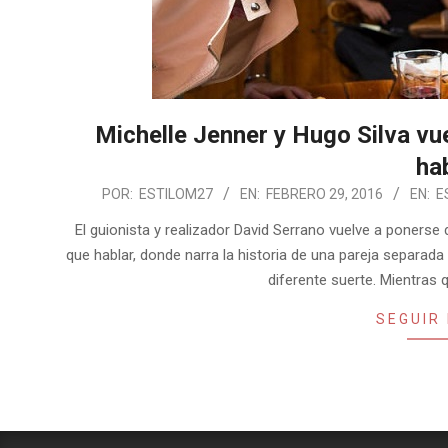
Michelle Jenner y Hugo Silva vu
hab
2016-
POR:
ESTILOM27
EN:
FEBRERO 29, 2016
EN:
E
02-
El guionista y realizador David Serrano vuelve a poner
29
que hablar, donde narra la historia de una pareja separad
diferente suerte. Mientras qu
SEGUIR