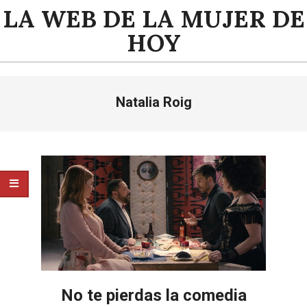
Saltar
LA WEB DE LA MUJER DE
al
HOY
contenido
Menú
Natalia Roig
de
navegación
principal
No te pierdas la comedia