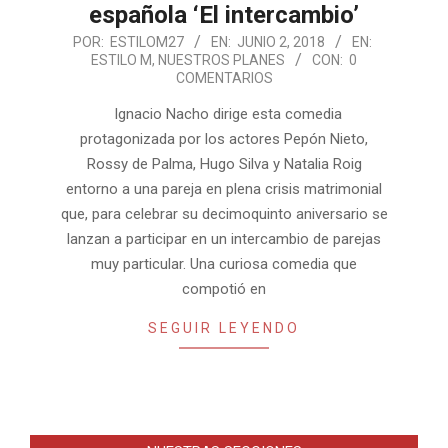
española ‘El intercambio’
2018-
POR:
ESTILOM27
EN:
JUNIO 2, 2018
EN:
ESTILO M
,
NUESTROS PLANES
CON:
0
06-
COMENTARIOS
02
Ignacio Nacho dirige esta comedia
protagonizada por los actores Pepón Nieto,
Rossy de Palma, Hugo Silva y Natalia Roig
entorno a una pareja en plena crisis matrimonial
que, para celebrar su decimoquinto aniversario se
lanzan a participar en un intercambio de parejas
muy particular. Una curiosa comedia que
compotió en
SEGUIR LEYENDO