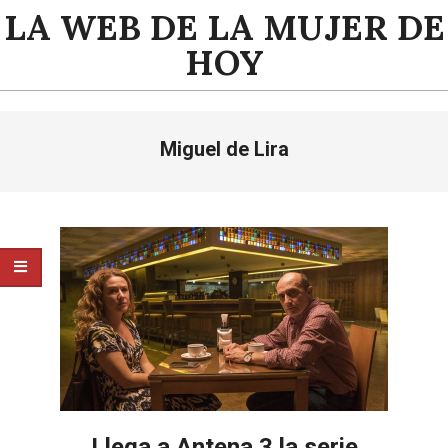
Saltar
LA WEB DE LA MUJER DE
al
HOY
contenido
Menú
Miguel de Lira
de
navegación
principal
Llega a Antena 3 la serie