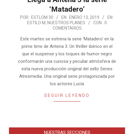
‘Matadero’
2019-
POR:
ESTLOM 30
EN:
ENERO 13, 2019
EN:
ESTILO M
,
NUESTROS PLANES
CON:
0
01-
COMENTARIOS
13
Este martes se estrena la serie ‘Matadero‘ en la
prime time de Antena 3. Un thriller ibérico en el
que el suspense y los toques de humor negro
conformarán una curiosa y peculiar atmósfera de
esta nueva producción original del sello Series
Atresmedia. Una original serie protagonizada por
los actores Lucía
SEGUIR LEYENDO
NUESTRAS SECCIONES