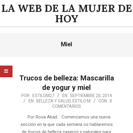
Saltar
LA WEB DE LA MUJER DE
al
HOY
contenido
Menú
Miel
de
navegación
principal
Trucos de belleza: Mascarilla
de yogur y miel
2014-
POR:
ESTILOM27
EN:
SEPTIEMBRE 20, 2014
EN:
BELLEZA Y SALUD
,
ESTILO M
CON:
0
09-
COMENTARIOS
20
Por Rosa Abad. Comenzamos una nueva
sección en la que cada semana os hablaremos
de trucos de belleza caseros y naturales para