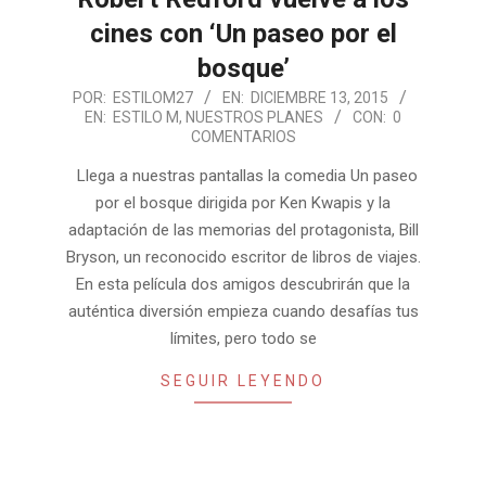
cines con ‘Un paseo por el
bosque’
2015-
POR:
ESTILOM27
EN:
DICIEMBRE 13, 2015
EN:
ESTILO M
,
NUESTROS PLANES
CON:
0
12-
COMENTARIOS
13
Llega a nuestras pantallas la comedia Un paseo
por el bosque dirigida por Ken Kwapis y la
adaptación de las memorias del protagonista, Bill
Bryson, un reconocido escritor de libros de viajes.
En esta película dos amigos descubrirán que la
auténtica diversión empieza cuando desafías tus
límites, pero todo se
SEGUIR LEYENDO