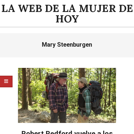
Saltar
LA WEB DE LA MUJER DE
al
HOY
contenido
Menú
Mary Steenburgen
de
navegación
principal
Robert Redford vuelve a los