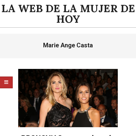
Saltar
LA WEB DE LA MUJER DE
al
HOY
contenido
Menú
Marie Ange Casta
de
navegación
principal