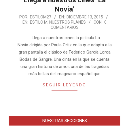
Llega a nuestros cines ‘La
Novia’
2015-
POR:
ESTILOM27
EN:
DICIEMBRE 13, 2015
EN:
ESTILO M
,
NUESTROS PLANES
CON:
0
12-
COMENTARIOS
13
Llega a nuestros cines la película La
Novia dirigida por Paula Ortiz en la que adapta a la
gran pantalla el clásico de Federico García Lorca
Bodas de Sangre. Una cinta en la que se cuenta
una gran historia de amor, una de las tragedias
más bellas del imaginario español que
SEGUIR LEYENDO
NUESTRAS SECCIONES