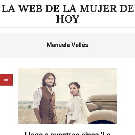
Saltar
LA WEB DE LA MUJER DE
al
HOY
contenido
Menú
Manuela Vellés
de
navegación
principal