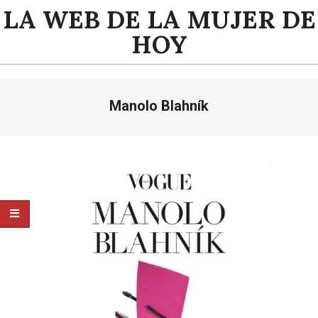
Saltar
LA WEB DE LA MUJER DE
al
HOY
contenido
Menú
Manolo Blahník
de
navegación
principal