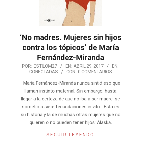
‘No madres. Mujeres sin hijos
contra los tópicos’ de María
Fernández-Miranda
2017-
POR:
ESTILOM27
EN:
ABRIL 29, 2017
EN:
CONECTADAS
CON:
0 COMENTARIOS
04-
29
María Fernández-Miranda nunca sintió eso que
llaman instinto maternal. Sin embargo, hasta
llegar a la certeza de que no iba a ser madre, se
sometió a siete fecundaciones in vitro. Esta es
su historia y la de muchas otras mujeres que no
quieren o no pueden tener hijos: Alaska,
SEGUIR LEYENDO