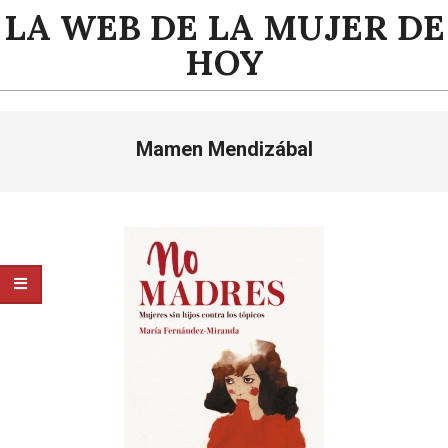
Saltar
LA WEB DE LA MUJER DE
al
HOY
contenido
Menú
Mamen Mendizábal
de
navegación
principal