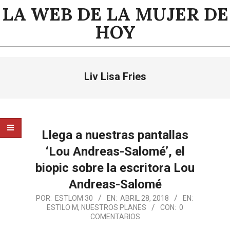
Saltar
LA WEB DE LA MUJER DE
al
HOY
contenido
Menú
Liv Lisa Fries
de
navegación
principal
Llega a nuestras pantallas
‘Lou Andreas-Salomé’, el
biopic sobre la escritora Lou
Andreas-Salomé
2018-
POR:
ESTLOM 30
EN:
ABRIL 28, 2018
EN:
ESTILO M
,
NUESTROS PLANES
CON:
0
04-
COMENTARIOS
28