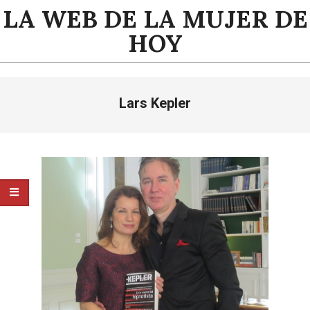
Saltar
LA WEB DE LA MUJER DE
al
HOY
contenido
Menú
Lars Kepler
de
navegación
principal