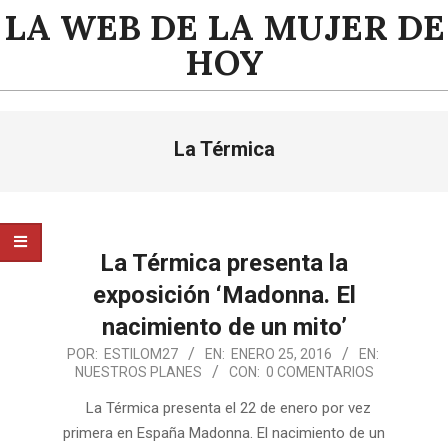
Saltar
LA WEB DE LA MUJER DE
al
HOY
contenido
Menú
La Térmica
de
navegación
principal
La Térmica presenta la
exposición ‘Madonna. El
nacimiento de un mito’
2016-
POR:
ESTILOM27
EN:
ENERO 25, 2016
EN:
NUESTROS PLANES
CON:
0 COMENTARIOS
01-
25
La Térmica presenta el 22 de enero por vez
primera en España Madonna. El nacimiento de un