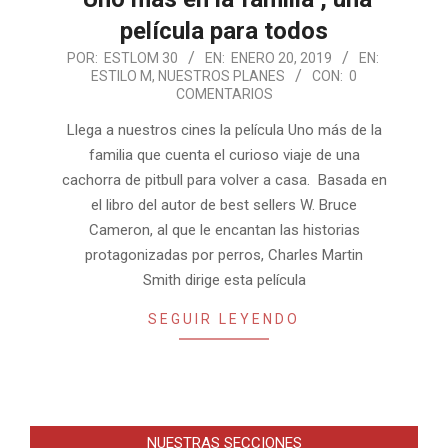
película para todos
2019-
POR:
ESTLOM 30
EN:
ENERO 20, 2019
EN:
ESTILO M
,
NUESTROS PLANES
CON:
0
01-
COMENTARIOS
20
Llega a nuestros cines la película Uno más de la
familia que cuenta el curioso viaje de una
cachorra de pitbull para volver a casa. Basada en
el libro del autor de best sellers W. Bruce
Cameron, al que le encantan las historias
protagonizadas por perros, Charles Martin
Smith dirige esta película
SEGUIR LEYENDO
NUESTRAS SECCIONES