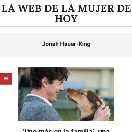
Saltar
LA WEB DE LA MUJER DE
al
HOY
contenido
Menú
Jonah Hauer-King
de
navegación
principal
‘Uno más en la familia’, una