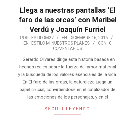
Llega a nuestras pantallas ‘El
faro de las orcas’ con Maribel
Verdú y Joaquín Furriel
2016-
POR:
ESTILOM27
EN:
DICIEMBRE 16, 2016
EN:
ESTILO M
,
NUESTROS PLANES
CON:
0
12-
COMENTARIOS
16
Gerardo Olivares dirige esta historia basada en
hechos reales sobre la fuerza del amor maternal
y la búsqueda de los valores esenciales de la vida.
En El faro de las orcas, la naturaleza juega un
papel crucial, convirtiéndose en el catalizador de
las emociones de los personajes, y en el
SEGUIR LEYENDO