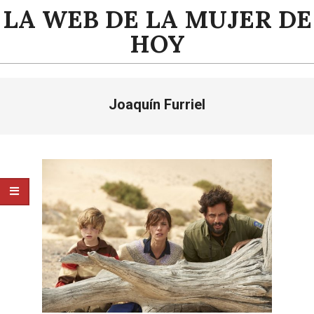
Saltar
LA WEB DE LA MUJER DE
al
HOY
contenido
Menú
Joaquín Furriel
de
navegación
principal