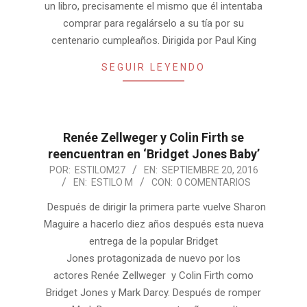
un libro, precisamente el mismo que él intentaba
comprar para regalárselo a su tía por su
centenario cumpleaños. Dirigida por Paul King
SEGUIR LEYENDO
Renée Zellweger y Colin Firth se
reencuentran en ‘Bridget Jones Baby’
2016-
POR:
ESTILOM27
EN:
SEPTIEMBRE 20, 2016
EN:
ESTILO M
CON:
0 COMENTARIOS
09-
20
Después de dirigir la primera parte vuelve Sharon
Maguire a hacerlo diez años después esta nueva
entrega de la popular Bridget
Jones protagonizada de nuevo por los
actores Renée Zellweger y Colin Firth como
Bridget Jones y Mark Darcy. Después de romper