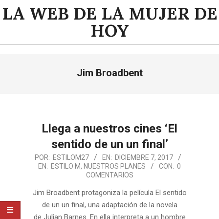
Saltar
LA WEB DE LA MUJER DE
al
HOY
contenido
Menú
Jim Broadbent
de
navegación
principal
Llega a nuestros cines ‘El
sentido de un un final’
2017-
POR:
ESTILOM27
EN:
DICIEMBRE 7, 2017
EN:
ESTILO M
,
NUESTROS PLANES
CON:
0
12-
COMENTARIOS
07
Jim Broadbent protagoniza la película El sentido
de un un final, una adaptación de la novela
de Julian Barnes. En ella interpreta a un hombre