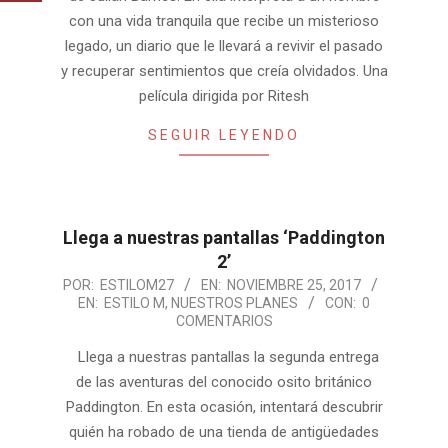
con una vida tranquila que recibe un misterioso
legado, un diario que le llevará a revivir el pasado
y recuperar sentimientos que creía olvidados. Una
película dirigida por Ritesh
SEGUIR LEYENDO
Llega a nuestras pantallas ‘Paddington
2’
2017-
POR:
ESTILOM27
EN:
NOVIEMBRE 25, 2017
EN:
ESTILO M
,
NUESTROS PLANES
CON:
0
11-
COMENTARIOS
25
Llega a nuestras pantallas la segunda entrega
de las aventuras del conocido osito británico
Paddington. En esta ocasión, intentará descubrir
quién ha robado de una tienda de antigüedades