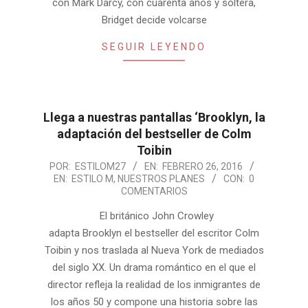
con Mark Darcy, con cuarenta años y soltera,
Bridget decide volcarse
SEGUIR LEYENDO
Llega a nuestras pantallas ‘Brooklyn, la
adaptación del bestseller de Colm
Toibin
2016-
POR:
ESTILOM27
EN:
FEBRERO 26, 2016
EN:
ESTILO M
,
NUESTROS PLANES
CON:
0
02-
COMENTARIOS
26
El británico John Crowley
adapta Brooklyn el bestseller del escritor Colm
Toibin y nos traslada al Nueva York de mediados
del siglo XX. Un drama romántico en el que el
director refleja la realidad de los inmigrantes de
los años 50 y compone una historia sobre las