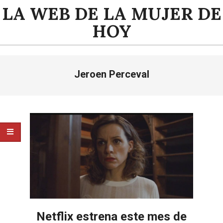
Saltar
LA WEB DE LA MUJER DE
al
HOY
contenido
Menú
Jeroen Perceval
de
navegación
principal
Netflix estrena este mes de