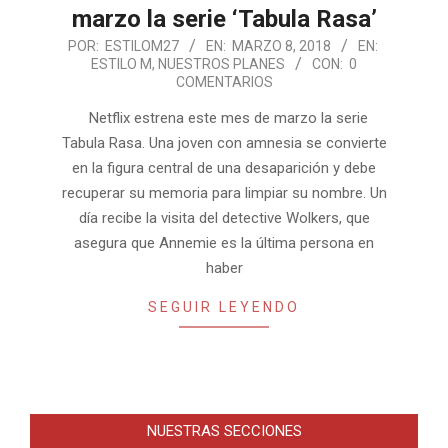
marzo la serie ‘Tabula Rasa’
2018-
POR:
ESTILOM27
EN:
MARZO 8, 2018
EN:
ESTILO M
,
NUESTROS PLANES
CON:
0
03-
COMENTARIOS
08
Netflix estrena este mes de marzo la serie
Tabula Rasa. Una joven con amnesia se convierte
en la figura central de una desaparición y debe
recuperar su memoria para limpiar su nombre. Un
día recibe la visita del detective Wolkers, que
asegura que Annemie es la última persona en
haber
SEGUIR LEYENDO
NUESTRAS SECCIONES