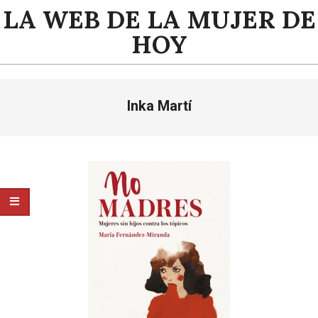
Saltar
LA WEB DE LA MUJER DE
al
HOY
contenido
Menú
Inka Martí
de
navegación
principal