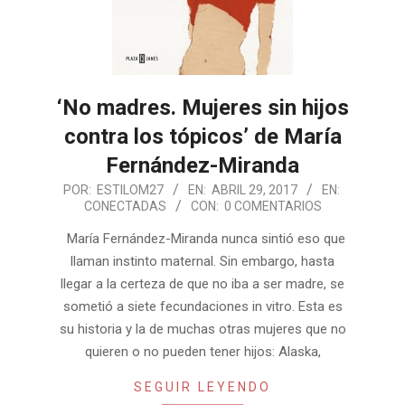
‘No madres. Mujeres sin hijos
contra los tópicos’ de María
Fernández-Miranda
2017-
POR:
ESTILOM27
EN:
ABRIL 29, 2017
EN:
CONECTADAS
CON:
0 COMENTARIOS
04-
29
María Fernández-Miranda nunca sintió eso que
llaman instinto maternal. Sin embargo, hasta
llegar a la certeza de que no iba a ser madre, se
sometió a siete fecundaciones in vitro. Esta es
su historia y la de muchas otras mujeres que no
quieren o no pueden tener hijos: Alaska,
SEGUIR LEYENDO