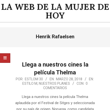
Saltar
LA WEB DE LA MUJER DE
al
HOY
contenido
Menú
Henrik Rafaelsen
de
navegación
principal
Llega a nuestros cines la
película Thelma
2018-
POR:
ESTLOM 30
EN:
MARZO 28, 2018
EN:
ESTILO M
,
NUESTROS PLANES
CON:
0
03-
COMENTARIOS
28
Llega a nuestros cines la película Thelma
aplaudida por el Festival de Sitges y seleccionada
por su país de origen, Noruega, como candidata