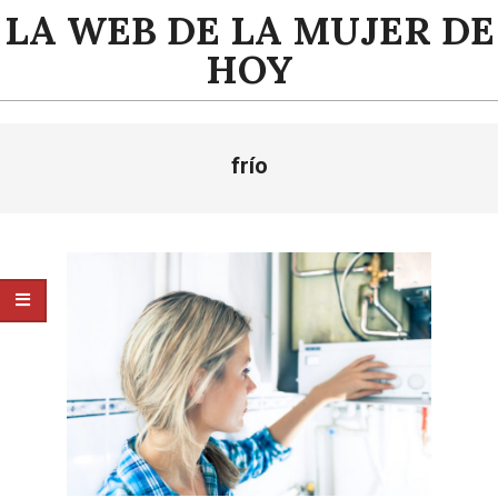
Saltar
LA WEB DE LA MUJER DE
al
HOY
contenido
Menú
frío
de
navegación
principal