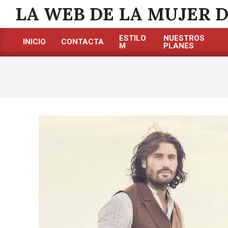
Saltar
LA WEB DE LA MUJER 
al
contenido
ESTILO
NUESTROS
INICIO
CONTACTA
M
PLANES
Menú
de
navegación
principal