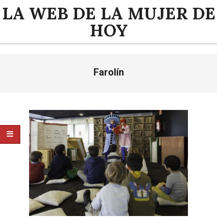
Saltar
LA WEB DE LA MUJER DE
al
HOY
contenido
Menú
Farolín
de
navegación
principal