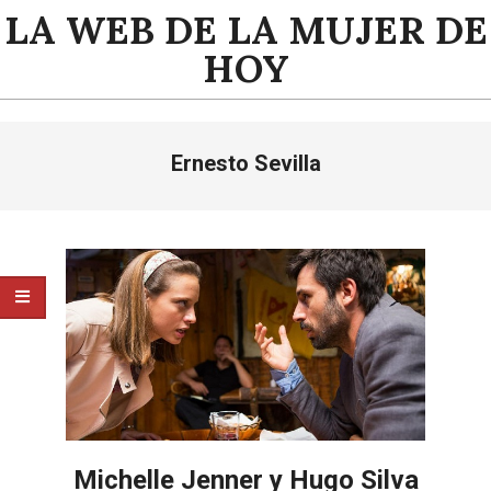
Saltar
LA WEB DE LA MUJER DE
al
HOY
contenido
Menú
Ernesto Sevilla
de
navegación
principal
Michelle Jenner y Hugo Silva