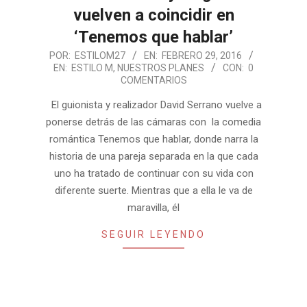
vuelven a coincidir en
‘Tenemos que hablar’
2016-
POR:
ESTILOM27
EN:
FEBRERO 29, 2016
EN:
ESTILO M
,
NUESTROS PLANES
CON:
0
02-
COMENTARIOS
29
El guionista y realizador David Serrano vuelve a
ponerse detrás de las cámaras con la comedia
romántica Tenemos que hablar, donde narra la
historia de una pareja separada en la que cada
uno ha tratado de continuar con su vida con
diferente suerte. Mientras que a ella le va de
maravilla, él
SEGUIR LEYENDO