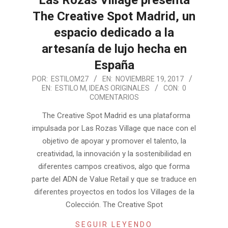
Las Rozas Village presenta
The Creative Spot Madrid, un
espacio dedicado a la
artesanía de lujo hecha en
España
2017-
POR:
ESTILOM27
EN:
NOVIEMBRE 19, 2017
EN:
ESTILO M
,
IDEAS ORIGINALES
CON:
0
11-
COMENTARIOS
19
The Creative Spot Madrid es una plataforma
impulsada por Las Rozas Village que nace con el
objetivo de apoyar y promover el talento, la
creatividad, la innovación y la sostenibilidad en
diferentes campos creativos, algo que forma
parte del ADN de Value Retail y que se traduce en
diferentes proyectos en todos los Villages de la
Colección. The Creative Spot
SEGUIR LEYENDO