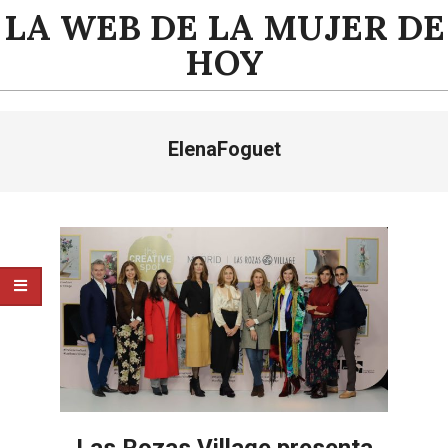
Saltar
LA WEB DE LA MUJER DE
al
HOY
contenido
Menú
ElenaFoguet
de
navegación
principal