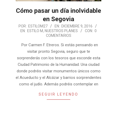
Cómo pasar un día inolvidable
en Segovia
2016-
POR:
ESTILOM27
EN:
DICIEMBRE 9, 2016
EN:
ESTILO M
,
NUESTROS PLANES
CON:
0
12-
COMENTARIOS
09
Por Carmen F. Etreros. Si estás pensando en
visitar pronto Segovia, seguro que te
sorprenderás con los tesoros que esconde esta
Ciudad Patrimonio de la Humanidad. Una ciudad
donde podréis visitar monumentos únicos como
el Acueducto y el Alcázar y barrios sorprendentes
como el judío. Además podréis contemplar en
SEGUIR LEYENDO