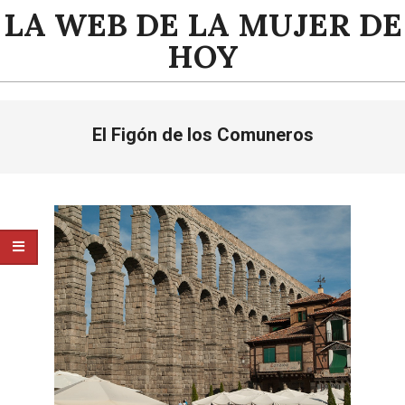
Saltar
LA WEB DE LA MUJER DE
al
HOY
contenido
Menú
El Figón de los Comuneros
de
navegación
principal