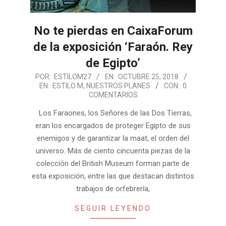
No te pierdas en CaixaForum
de la exposición ‘Faraón. Rey
de Egipto’
2018-
POR:
ESTILOM27
EN:
OCTUBRE 25, 2018
EN:
ESTILO M
,
NUESTROS PLANES
CON:
0
10-
COMENTARIOS
25
Los Faraones, los Señores de las Dos Tierras,
eran los encargados de proteger Egipto de sus
enemigos y de garantizar la maat, el orden del
universo. Más de ciento cincuenta piezas de la
colección del British Museum forman parte de
esta exposición, entre las que destacan distintos
trabajos de orfebrería,
SEGUIR LEYENDO