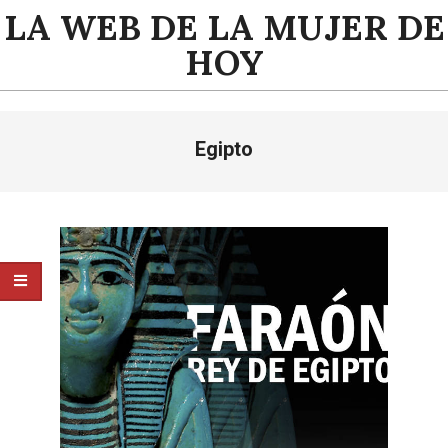
Saltar
LA WEB DE LA MUJER DE
al
HOY
contenido
Menú
Egipto
de
navegación
principal