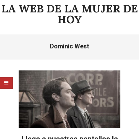
Saltar
LA WEB DE LA MUJER DE
al
HOY
contenido
Menú
Dominic West
de
navegación
principal
Llega a nuestras pantallas la