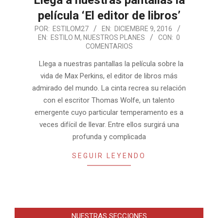
película ‘El editor de libros’
2016-
POR:
ESTILOM27
EN:
DICIEMBRE 9, 2016
EN:
ESTILO M
,
NUESTROS PLANES
CON:
0
12-
COMENTARIOS
09
Llega a nuestras pantallas la película sobre la
vida de Max Perkins, el editor de libros más
admirado del mundo. La cinta recrea su relación
con el escritor Thomas Wolfe, un talento
emergente cuyo particular temperamento es a
veces difícil de llevar. Entre ellos surgirá una
profunda y complicada
SEGUIR LEYENDO
NUESTRAS SECCIONES