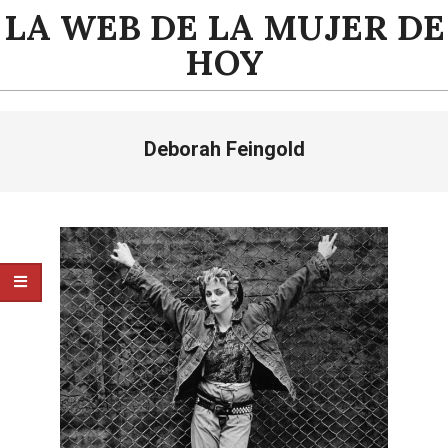
Saltar
LA WEB DE LA MUJER DE
al
HOY
contenido
Menú
Deborah Feingold
de
navegación
principal