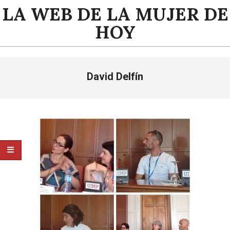
Saltar
LA WEB DE LA MUJER DE
al
HOY
contenido
Menú
David Delfín
de
navegación
principal