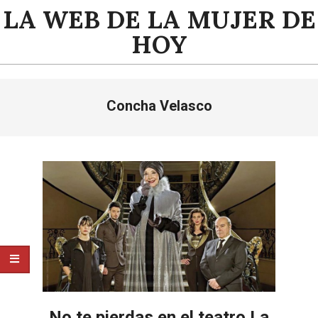
Saltar
LA WEB DE LA MUJER DE
al
HOY
contenido
Menú
Concha Velasco
de
navegación
principal
No te pierdas en el teatro La