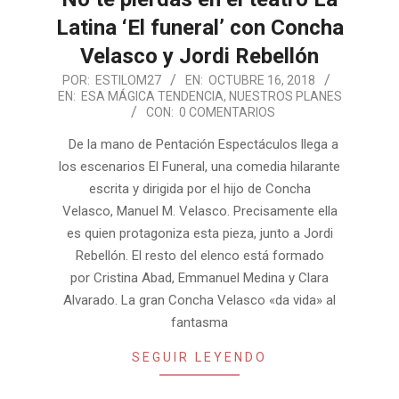
Latina ‘El funeral’ con Concha
Velasco y Jordi Rebellón
2018-
POR:
ESTILOM27
EN:
OCTUBRE 16, 2018
EN:
ESA MÁGICA TENDENCIA
,
NUESTROS PLANES
10-
CON:
0 COMENTARIOS
16
De la mano de Pentación Espectáculos llega a
los escenarios El Funeral, una comedia hilarante
escrita y dirigida por el hijo de Concha
Velasco, Manuel M. Velasco. Precisamente ella
es quien protagoniza esta pieza, junto a Jordi
Rebellón. El resto del elenco está formado
por Cristina Abad, Emmanuel Medina y Clara
Alvarado. La gran Concha Velasco «da vida» al
fantasma
SEGUIR LEYENDO