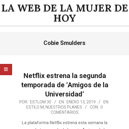
Saltar
LA WEB DE LA MUJER DE
al
HOY
contenido
Menú
Cobie Smulders
de
navegación
principal
Netflix estrena la segunda
temporada de ‘Amigos de la
Universidad’
2019-
POR:
ESTLOM 30
EN:
ENERO 13, 2019
EN:
ESTILO M
,
NUESTROS PLANES
CON:
0
01-
COMENTARIOS
13
La plataforma Netflix estrena esta semana la