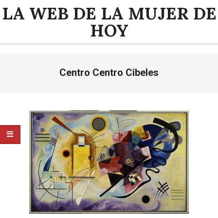
Saltar
LA WEB DE LA MUJER DE
al
HOY
contenido
Menú
Centro Centro Cibeles
de
navegación
principal