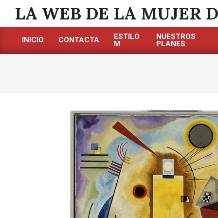
Saltar
LA WEB DE LA MUJER 
al
contenido
ESTILO
NUESTROS
INICIO
CONTACTA
M
PLANES
Menú
de
navegación
principal