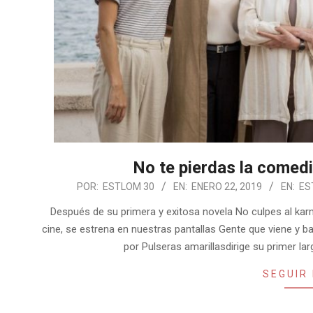
No te pierdas la comedi
2019-
POR:
ESTLOM 30
EN:
ENERO 22, 2019
EN:
ES
01-
Después de su primera y exitosa novela No culpes al karma
22
cine, se estrena en nuestras pantallas Gente que viene y b
por Pulseras amarillasdirige su primer la
SEGUIR