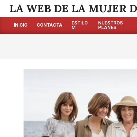
Saltar
LA WEB DE LA MUJER 
al
contenido
ESTILO
NUESTROS
INICIO
CONTACTA
M
PLANES
Menú
de
navegación
principal