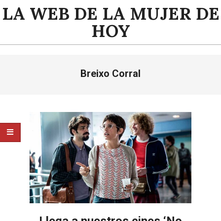
Saltar
LA WEB DE LA MUJER DE
al
HOY
contenido
Menú
Breixo Corral
de
navegación
principal
Llega a nuestros cines ‘No