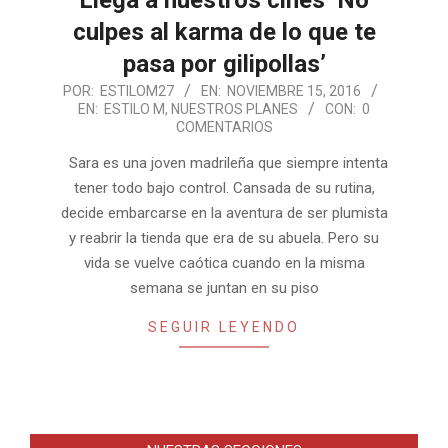
culpes al karma de lo que te
pasa por gilipollas’
2016-
POR:
ESTILOM27
EN:
NOVIEMBRE 15, 2016
EN:
ESTILO M
,
NUESTROS PLANES
CON:
0
11-
COMENTARIOS
15
Sara es una joven madrileña que siempre intenta
tener todo bajo control. Cansada de su rutina,
decide embarcarse en la aventura de ser plumista
y reabrir la tienda que era de su abuela. Pero su
vida se vuelve caótica cuando en la misma
semana se juntan en su piso
SEGUIR LEYENDO