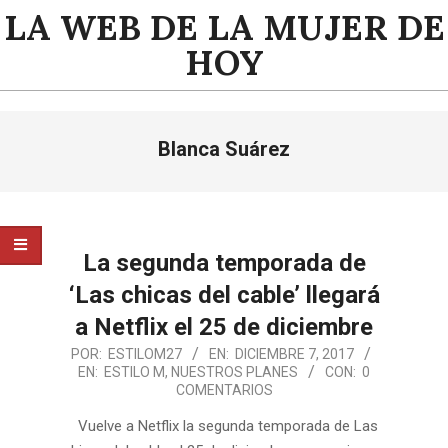
Saltar
LA WEB DE LA MUJER DE
al
HOY
contenido
Menú
Blanca Suárez
de
navegación
principal
La segunda temporada de
‘Las chicas del cable’ llegará
a Netflix el 25 de diciembre
2017-
POR:
ESTILOM27
EN:
DICIEMBRE 7, 2017
EN:
ESTILO M
,
NUESTROS PLANES
CON:
0
12-
COMENTARIOS
07
Vuelve a Netflix la segunda temporada de Las