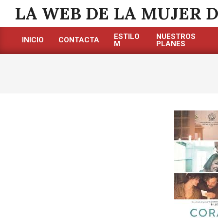
Saltar
LA WEB DE LA MUJER 
al
contenido
ESTILO
NUESTROS
INICIO
CONTACTA
M
PLANES
Menú
de
navegación
principal