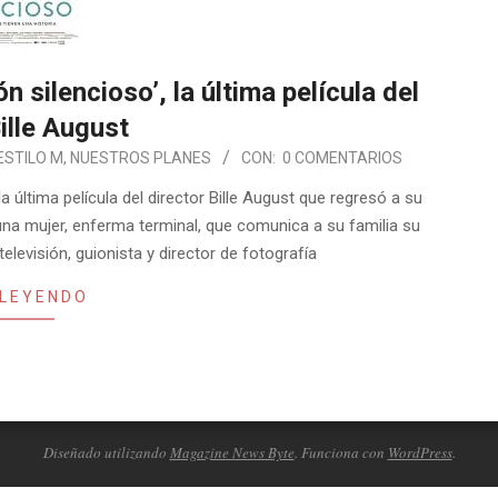
 silencioso’, la última película del
ille August
ESTILO M
,
NUESTROS PLANES
CON:
0 COMENTARIOS
 última película del director Bille August que regresó a su
una mujer, enferma terminal, que comunica a su familia su
televisión, guionista y director de fotografía
 LEYENDO
Diseñado utilizando
Magazine News Byte
. Funciona con
WordPress
.