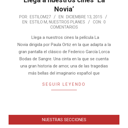
Llega a nuestros cines ‘La
Novia’
2015-
POR:
ESTILOM27
EN:
DICIEMBRE 13, 2015
EN:
ESTILO M
,
NUESTROS PLANES
CON:
0
12-
COMENTARIOS
13
Llega a nuestros cines la película La
Novia dirigida por Paula Ortiz en la que adapta a la
gran pantalla el clásico de Federico García Lorca
Bodas de Sangre. Una cinta en la que se cuenta
una gran historia de amor, una de las tragedias
más bellas del imaginario español que
SEGUIR LEYENDO
NUESTRAS SECCIONES