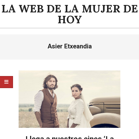
Saltar
LA WEB DE LA MUJER DE
al
HOY
contenido
Menú
Asier Etxeandia
de
navegación
principal