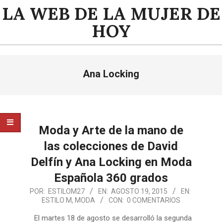
Saltar
LA WEB DE LA MUJER DE
al
HOY
contenido
Menú
Ana Locking
de
navegación
principal
Moda y Arte de la mano de
las colecciones de David
Delfín y Ana Locking en Moda
Española 360 grados
2015-
POR:
ESTILOM27
EN:
AGOSTO 19, 2015
EN:
ESTILO M
,
MODA
CON:
0 COMENTARIOS
08-
19
El martes 18 de agosto se desarrolló la segunda