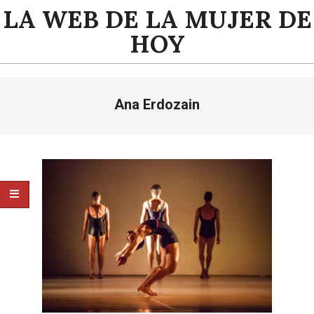
Saltar
LA WEB DE LA MUJER DE
al
HOY
contenido
Menú
Ana Erdozain
de
navegación
principal